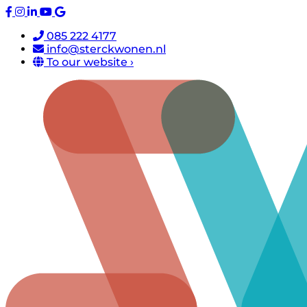
085 222 4177
info@sterckwonen.nl
To our website ›