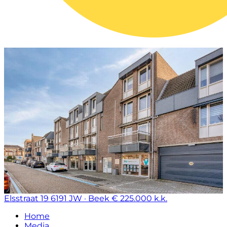
Elsstraat 19
6191 JW · Beek
€ 225.000 k.k.
Home
Media