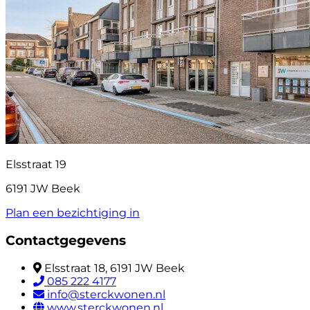
Elsstraat 19
6191 JW Beek
Plan een bezichtiging in
Contactgegevens
Elsstraat 18, 6191 JW Beek
085 222 4177
info@sterckwonen.nl
www.sterckwonen.nl