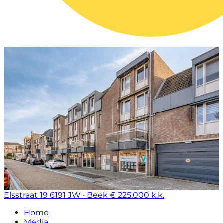
Elsstraat 19
6191 JW · Beek
€ 225.000 k.k.
Home
Media